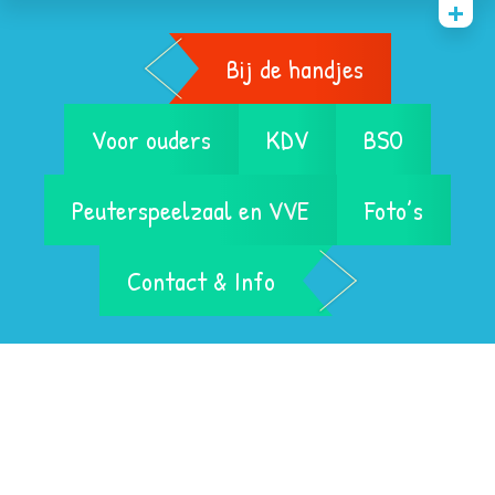
Bij de handjes
Voor ouders
KDV
BSO
Peuterspeelzaal en VVE
Foto’s
Contact & Info