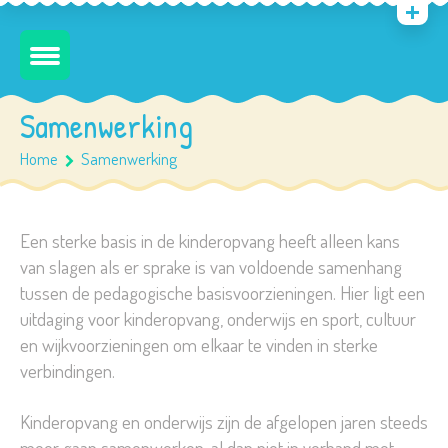
Samenwerking
Home
Samenwerking
Een sterke basis in de kinderopvang heeft alleen kans
van slagen als er sprake is van voldoende samenhang
tussen de pedagogische basisvoorzieningen. Hier ligt een
uitdaging voor kinderopvang, onderwijs en sport, cultuur
en wijkvoorzieningen om elkaar te vinden in sterke
verbindingen.
Kinderopvang en onderwijs zijn de afgelopen jaren steeds
meer gaan samenwerken, al dan niet in verband met