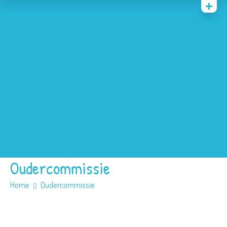
Bij de handjes
Voor ouders
KDV
BSO
Peuterspeelzaal en VVE
Foto’s
Contact & Info
Oudercommissie
Home
Oudercommissie